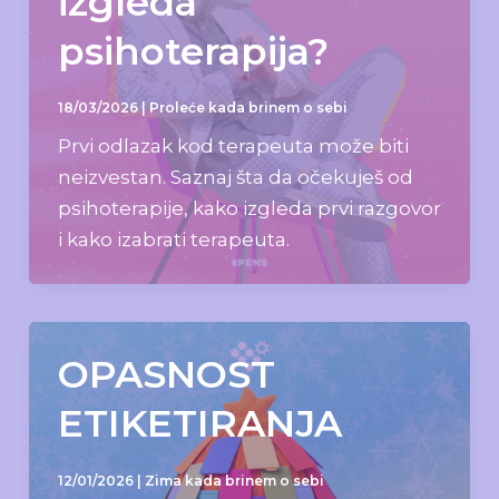
izgleda
psihoterapija?
18/03/2026
|
Proleće kada brinem o sebi
Prvi odlazak kod terapeuta može biti
neizvestan. Saznaj šta da očekuješ od
psihoterapije, kako izgleda prvi razgovor
i kako izabrati terapeuta.
OPASNOST
ETIKETIRANJA
12/01/2026
|
Zima kada brinem o sebi