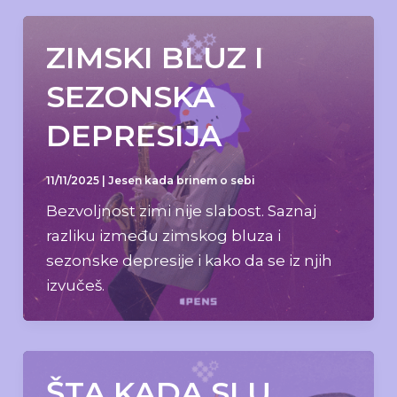
ZIMSKI BLUZ I
SEZONSKA
DEPRESIJA
11/11/2025
|
Jesen kada brinem o sebi
Bezvoljnost zimi nije slabost. Saznaj
razliku između zimskog bluza i
sezonske depresije i kako da se iz njih
izvučeš.
ŠTA KADA SI U