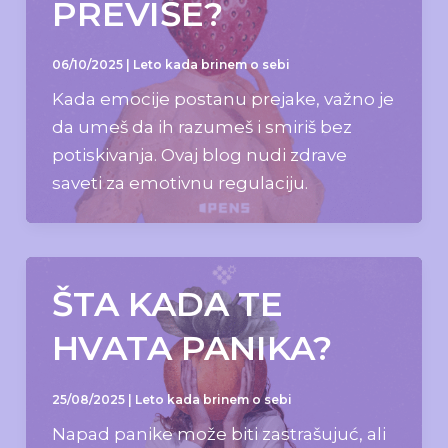
PREVIŠE?
06/10/2025
|
Leto kada brinem o sebi
Kada emocije postanu prejake, važno je
da umeš da ih razumeš i smiriš bez
potiskivanja. Ovaj blog nudi zdrave
saveti za emotivnu regulaciju.
ŠTA KADA TE
HVATA PANIKA?
25/08/2025
|
Leto kada brinem o sebi
Napad panike može biti zastrašujuć, ali