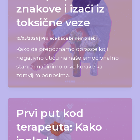
znakove i izaći iz
toksične veze
19/05/2026
|
Proleće kada brinem o sebi
Kako da prepoznamo obrasce koji
negativno utiču na naše emocionalno
stanje i načinimo prve korake ka
zdravijim odnosima.
Prvi put kod
terapeuta: Kako