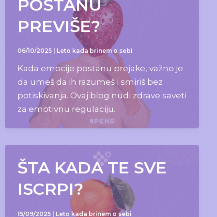
POSTANU
PREVIŠE?
06/10/2025
|
Leto kada brinem o sebi
Kada emocije postanu prejake, važno je
da umeš da ih razumeš i smiriš bez
potiskivanja. Ovaj blog nudi zdrave saveti
za emotivnu regulaciju.
ŠTA KADA TE SVE
ISCRPI?
15/09/2025
|
Leto kada brinem o sebi