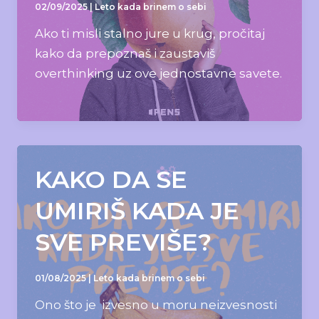
02/09/2025
|
Leto kada brinem o sebi
Ako ti misli stalno jure u krug, pročitaj
kako da prepoznaš i zaustaviš
overthinking uz ove jednostavne savete.
KAKO DA SE
UMIRIŠ KADA JE
SVE PREVIŠE?
01/08/2025
|
Leto kada brinem o sebi
Ono što je izvesno u moru neizvesnosti