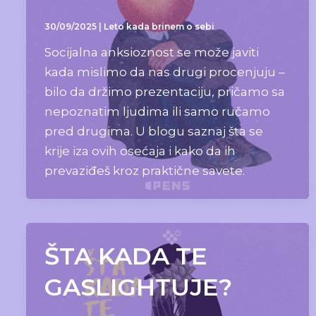
30/09/2025
|
Leto kada brinem o sebi
Socijalna anksioznost se može javiti
kada mislimo da nas drugi procenjuju –
bilo da držimo prezentaciju, pričamo sa
nepoznatim ljudima ili samo ručamo
pred drugima. U blogu saznaj šta se
krije iza ovih osećaja i kako da ih
prevaziđeš kroz praktične savete.
ŠTA KADA TE
GASLIGHTUJE?