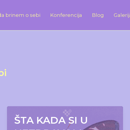
a brinem o sebi
Konferencija
Blog
Galeri
bi
ŠTA KADA SI U