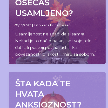
OSEĆAŠ
USAMLJENO?
21/10/2025
|
Leto kada brinem o sebi
Usamljenost ne znači da si sam/a.
Nekad je to način na koji se tvoje telo
štiti, ali postoji put nazad — ka
povezanosti, bliskosti i miru sa sobom.
ŠTA KADA TE
HVATA
ANKSIOZNOST?