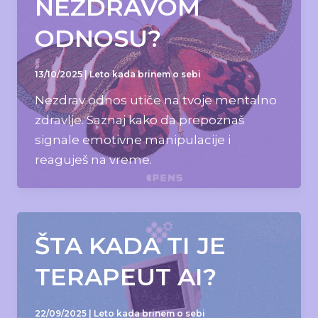
NEZDRAVOM
ODNOSU?
13/10/2025
|
Leto kada brinem o sebi
Nezdrav odnos utiče na tvoje mentalno
zdravlje. Saznaj kako da prepoznaš
signale emotivne manipulacije i
reaguješ na vreme.
ŠTA KADA TI JE
TERAPEUT AI?
22/09/2025
|
Leto kada brinem o sebi