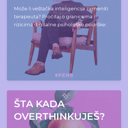
Može li veštačka inteligencija zameniti
terapeuta? Pročitaj o granicama i
rizicima digitalne psihološke podrške.
ŠTA KADA
OVERTHINKUJEŠ?