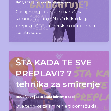
11/09/2025
|
Leto kada brinem o sebi
Gaslighting zbunjuje i narušava
samopouzdanje. Nauči kako da ga
prepoznaš u partnerskim odnosima i
zaštitiš sebe.
ŠTA KADA TE SVE
PREPLAVI? 7
tehnika za smirenje
18/08/2025
|
Leto kada brinem o sebi
Ove tehnike za smirenje ti pomažu da