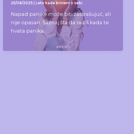
25/08/2025
|
Leto kada brinem o sebi
Napad panike može biti zastrašujuć, ali
nije opasan. Saznaj šta da radiš kada te
hvata panika.