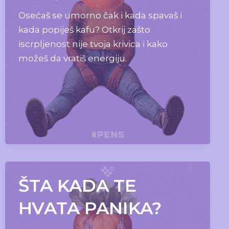
Osećaš se umorno čak i kada spavaš i
kada popiješ kafu? Otkrij zašto
iscrpljenost nije tvoja krivica i kako
možeš da vratiš energiju.
ŠTA KADA TE
HVATA PANIKA?