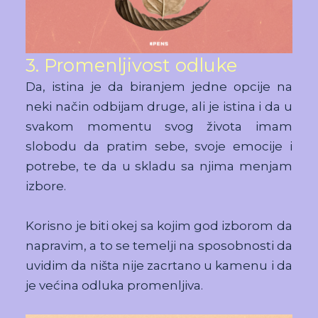
3. Promenljivost odluke
Da, istina je da biranjem jedne opcije na
neki način odbijam druge, ali je istina i da u
svakom momentu svog života imam
slobodu da pratim sebe, svoje emocije i
potrebe, te da u skladu sa njima menjam
izbore.
Korisno je biti okej sa kojim god izborom da
napravim, a to se temelji na sposobnosti da
uvidim da ništa nije zacrtano u kamenu i da
je većina odluka promenljiva.