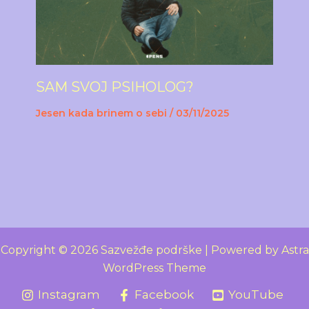
SAM SVOJ PSIHOLOG?
Jesen kada brinem o sebi
/
03/11/2025
Copyright © 2026 Sazvežđe podrške | Powered by
Astra
WordPress Theme
Instagram
Facebook
YouTube