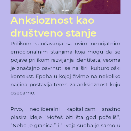
Anksioznost kao
društveno stanje
Prilikom suočavanja sa ovim neprijatnim
emocionalnim stanjima koja mogu da se
pojave prilikom razvijanja identiteta, veoma
je značajno osvrnuti se na širi, kulturološki
kontekst. Epoha u kojoj živimo na nekoliko
načina postavlja teren za anksioznost koju
osećamo.
Prvo, neoliberalni kapitalizam snažno
plasira ideje “Možeš biti šta god poželiš.”,
“Nebo je granica.” i “Tvoja sudba je samo u