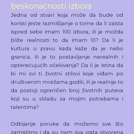
beskonačnosti izbora
Jedna od stvari koja može da bude od
koristi jeste razmišljanje o tome da li zaista
ispred sebe imam 100 izbora, ili je možda
bliže realnosti to da imam 10? Da li je
kultura u pravu kada kaže da je nebo
granica, ili je to postavljanje nerealnih i
opterećujućih očekivanja? Da li je istina da
bi mi svi ti životni stilovi koje viđam po
društvenim mrežama godili, ili je realnije to
da postoji ograničen broj životnih puteva
koji su u skladu sa mojim potrebama i
talentima?
Odbijanje poruke da možemo sve što
zamislimo i da su nam sva vrata otvorena