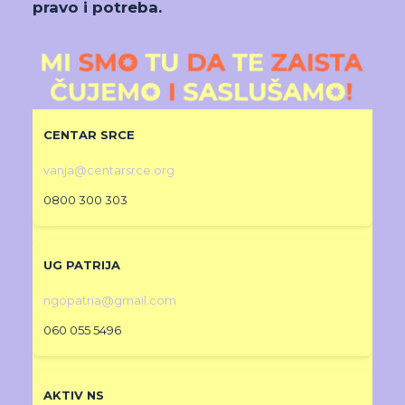
pravo i potreba.
CENTAR SRCE
vanja@centarsrce.org
0800 300 303
UG PATRIJA
ngopatria@gmail.com
060 055 5496
AKTIV NS