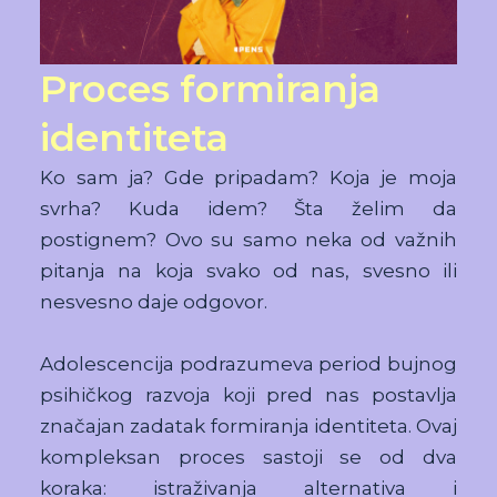
Proces formiranja
identiteta
Ko sam ja? Gde pripadam? Koja je moja
svrha? Kuda idem? Šta želim da
postignem? Ovo su samo neka od važnih
pitanja na koja svako od nas, svesno ili
nesvesno daje odgovor.
Adolescencija podrazumeva period bujnog
psihičkog razvoja koji pred nas postavlja
značajan zadatak formiranja identiteta. Ovaj
kompleksan proces sastoji se od dva
koraka: istraživanja alternativa i