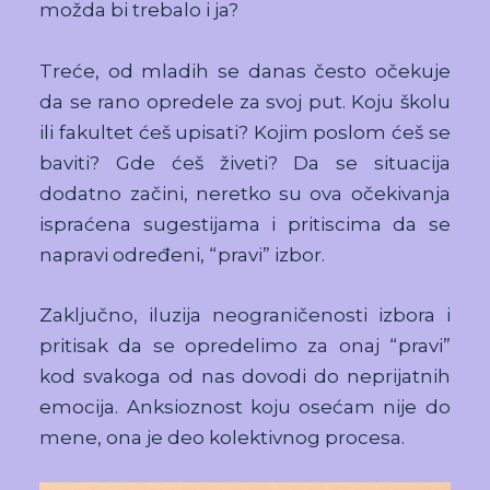
možda bi trebalo i ja?
Treće, od mladih se danas često očekuje
da se rano opredele za svoj put. Koju školu
ili fakultet ćeš upisati? Kojim poslom ćeš se
baviti? Gde ćeš živeti? Da se situacija
dodatno začini, neretko su ova očekivanja
ispraćena sugestijama i pritiscima da se
napravi određeni, “pravi” izbor.
Zaključno, iluzija neograničenosti izbora i
pritisak da se opredelimo za onaj “pravi”
kod svakoga od nas dovodi do neprijatnih
emocija. Anksioznost koju osećam nije do
mene, ona je deo kolektivnog procesa.