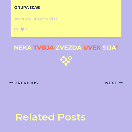
GRUPA IZAĐI
savetovaliste@izadji.rs
izadji.rs
PREVIOUS
NEXT
Related Posts