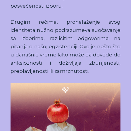
posvećenosti izboru.
Drugim rečima, pronalaženje svog
identiteta nužno podrazumeva suočavanje
sa izborima, različitim odgovorima na
pitanja o našoj egzistenciji. Ovo je nešto što
u današnje vreme lako može da dovede do
anksioznosti i doživljaja zbunjenosti,
preplavljenosti ili zamrznutosti.