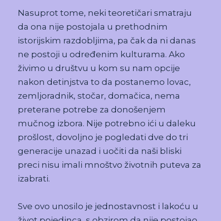
Nasuprot tome, neki teoretičari smatraju
da ona nije postojala u prethodnim
istorijskim razdobljima, pa čak da ni danas
ne postoji u određenim kulturama. Ako
živimo u društvu u kom su nam opcije
nakon detinjstva to da postanemo lovac,
zemljoradnik, stočar, domačica, nema
preterane potrebe za donošenjem
mučnog izbora. Nije potrebno ići u daleku
prošlost, dovoljno je pogledati dve do tri
generacije unazad i uočiti da naši bliski
preci nisu imali mnoštvo životnih puteva za
izabrati.
Sve ovo unosilo je jednostavnost i lakoću u
život pojedinca, s obzirom da nije postojao