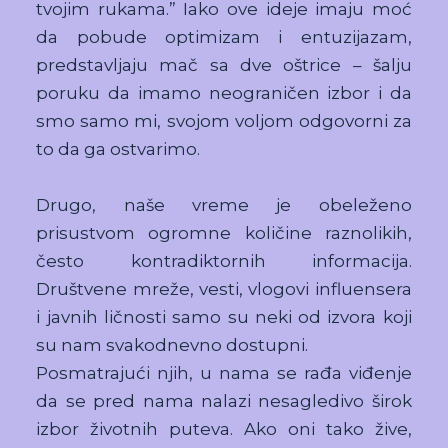
tvojim rukama.” Iako ove ideje imaju moć
da pobude optimizam i entuzijazam,
predstavljaju mač sa dve oštrice – šalju
poruku da imamo neograničen izbor i da
smo samo mi, svojom voljom odgovorni za
to da ga ostvarimo.
Drugo, naše vreme je obeleženo
prisustvom ogromne količine raznolikih,
često kontradiktornih informacija.
Društvene mreže, vesti, vlogovi influensera
i javnih ličnosti samo su neki od izvora koji
su nam svakodnevno dostupni.
Posmatrajući njih, u nama se rađa viđenje
da se pred nama nalazi nesagledivo širok
izbor životnih puteva. Ako oni tako žive,