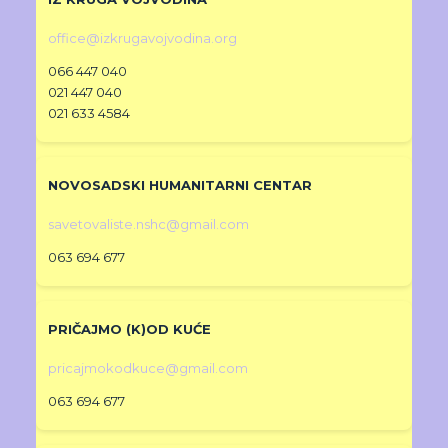
office@izkrugavojvodina.org
066 447 040
021 447 040
021 633 4584
NOVOSADSKI HUMANITARNI CENTAR
savetovaliste.nshc@gmail.com
063 694 677
PRIČAJMO (K)OD KUĆE
pricajmokodkuce@gmail.com
063 694 677