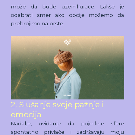
može da bude uzemljujuće. Lakše je
odabrati smer ako opcije možemo da
prebrojimo na prste.
2. Slušanje svoje pažnje i
emocija
Nadalje, uviđanje da pojedine sfere
spontatno privlače i zadržavaju moju