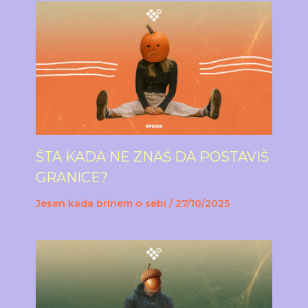
ŠTA KADA NE ZNAŠ DA POSTAVIŠ
GRANICE?
Jesen kada brinem o sebi
/
27/10/2025