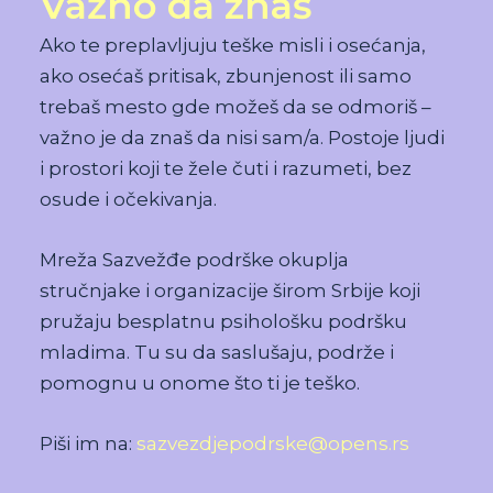
Važno da znaš
Ako te preplavljuju teške misli i osećanja,
ako osećaš pritisak, zbunjenost ili samo
trebaš mesto gde možeš da se odmoriš –
važno je da znaš da nisi sam/a. Postoje ljudi
i prostori koji te žele čuti i razumeti, bez
osude i očekivanja.
Mreža Sazvežđe podrške okuplja
stručnjake i organizacije širom Srbije koji
pružaju besplatnu psihološku podršku
mladima. Tu su da saslušaju, podrže i
pomognu u onome što ti je teško.
Piši im na:
sazvezdjepodrske@opens.rs