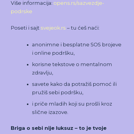
Više informacija:
opens.rs/sazvezdje-
podrske
Poseti i sajt
svejeok.rs
– tu ćeš naći:
anonimne i besplatne SOS brojeve
i online podršku,
korisne tekstove o mentalnom
zdravlju,
savete kako da potražiš pomoć ili
pružiš sebi podršku,
i priče mladih koji su prošli kroz
slične izazove.
Briga o sebi nije luksuz – to je tvoje