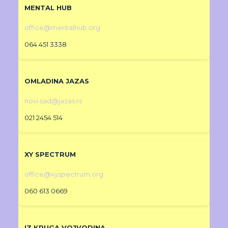
MENTAL HUB
office@mentalhub.org
064 451 3338
OMLADINA JAZAS
novi.sad@jazas.rs
021 2454 514
XY SPECTRUM
office@xyspectrum.org
060 613 0669
IZ KRUGA VOJVODINA