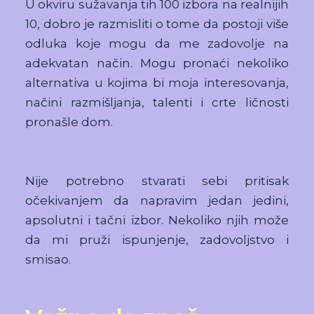
U okviru sužavanja tih 100 izbora na realnijih
10, dobro je razmisliti o tome da postoji više
odluka koje mogu da me zadovolje na
adekvatan način. Mogu pronaći nekoliko
alternativa u kojima bi moja interesovanja,
načini razmišljanja, talenti i crte ličnosti
pronašle dom.
Nije potrebno stvarati sebi pritisak
očekivanjem da napravim jedan jedini,
apsolutni i tačni izbor. Nekoliko njih može
da mi pruži ispunjenje, zadovoljstvo i
smisao.