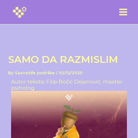
Skip
to
content
SAMO DA RAZMISLIM
By
Sazvežđe podrške
/
02/12/2025
Autor teksta: Filip Božić Dejanović, master
psiholog