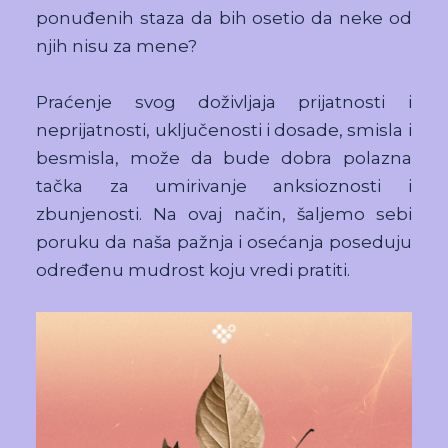
ponuđenih staza da bih osetio da neke od
njih nisu za mene?
Praćenje svog doživljaja prijatnosti i
neprijatnosti, uključenosti i dosade, smisla i
besmisla, može da bude dobra polazna
tačka za umirivanje anksioznosti i
zbunjenosti. Na ovaj način, šaljemo sebi
poruku da naša pažnja i osećanja poseduju
određenu mudrost koju vredi pratiti.