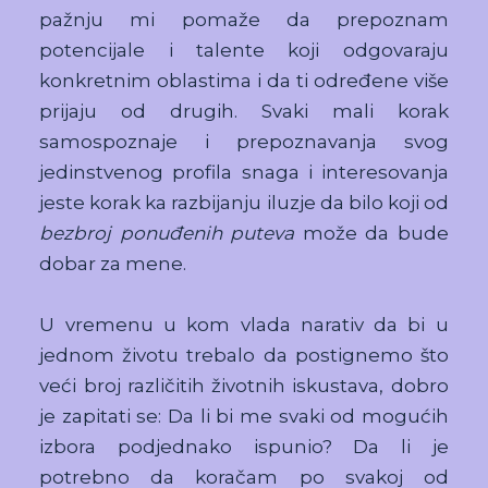
pažnju mi pomaže da prepoznam
potencijale i talente koji odgovaraju
konkretnim oblastima i da ti određene više
prijaju od drugih. Svaki mali korak
samospoznaje i prepoznavanja svog
jedinstvenog profila snaga i interesovanja
jeste korak ka razbijanju iluzje da bilo koji od
bezbroj ponuđenih puteva
može da bude
dobar za mene.
U vremenu u kom vlada narativ da bi u
jednom životu trebalo da postignemo što
veći broj različitih životnih iskustava, dobro
je zapitati se: Da li bi me svaki od mogućih
izbora podjednako ispunio? Da li je
potrebno da koračam po svakoj od