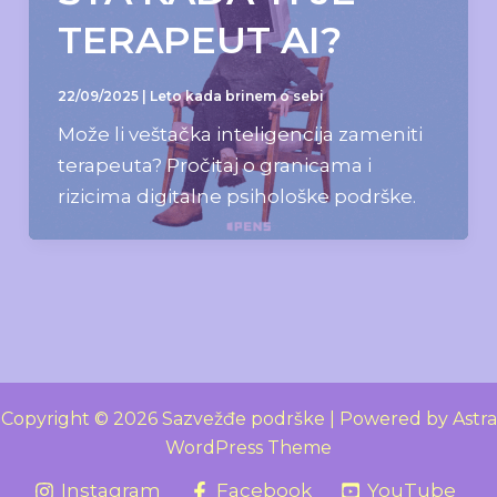
TERAPEUT AI?
22/09/2025
|
Leto kada brinem o sebi
Može li veštačka inteligencija zameniti
terapeuta? Pročitaj o granicama i
rizicima digitalne psihološke podrške.
Copyright © 2026 Sazvežđe podrške | Powered by
Astra
WordPress Theme
Instagram
Facebook
YouTube