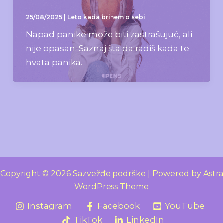
25/08/2025
|
Leto kada brinem o sebi
Napad panike može biti zastrašujuć, ali
nije opasan. Saznaj šta da radiš kada te
hvata panika.
Copyright © 2026 Sazvežđe podrške | Powered by
Astra
WordPress Theme
Instagram
Facebook
YouTube
TikTok
LinkedIn