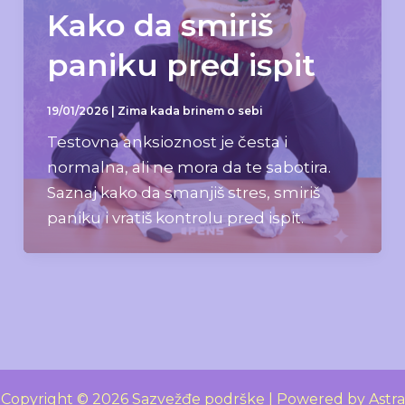
Kako da smiriš
paniku pred ispit
19/01/2026
|
Zima kada brinem o sebi
Testovna anksioznost je česta i
normalna, ali ne mora da te sabotira.
Saznaj kako da smanjiš stres, smiriš
paniku i vratiš kontrolu pred ispit.
Copyright © 2026 Sazvežđe podrške | Powered by
Astra