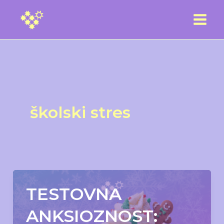
Skip
to
content
školski stres
TESTOVNA
ANKSIOZNOST: