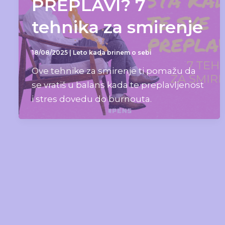
PREPLAVI? 7
tehnika za smirenje
18/08/2025
|
Leto kada brinem o sebi
Ove tehnike za smirenje ti pomažu da
se vratiš u balans kada te preplavljenost
i stres dovedu do burnouta.