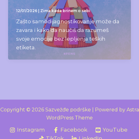
12/01/2026
|
Zima kada brinem o sebi
Zašto samodijagnostikovanje može da
zavara i kako da naučiš da razumeš
svoje emocije bez lepljenja teških
etiketa.
Copyright © 2026 Sazvežđe podrške | Powered by
Astra
WordPress Theme
Instagram
Facebook
YouTube
TikTok
LinkedIn