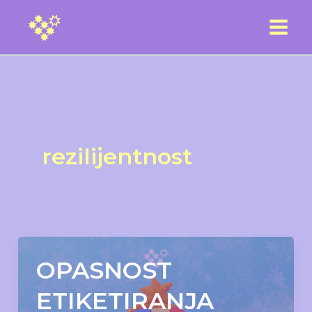
Skip
to
content
rezilijentnost
OPASNOST
ETIKETIRANJA