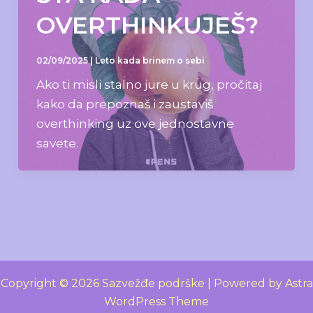
OVERTHINKUJEŠ?
02/09/2025
|
Leto kada brinem o sebi
Ako ti misli stalno jure u krug, pročitaj
kako da prepoznaš i zaustaviš
overthinking uz ove jednostavne
savete.
Copyright © 2026 Sazvežđe podrške | Powered by
Astra
WordPress Theme