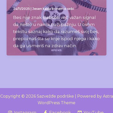
24/11/2025
|
Jesen kada brinem o sebi
Bes nije znak slabosti već važan signal
da nešto u nama traži pažnju. U ovom
tekstu saznaj kako da razumeš svoj bes,
prepoznaš šta se krije ispod njega i kako
da ga usmeriš na zdrav način.
Copyright © 2026 Sazvežđe podrške | Powered by
Astra
WordPress Theme
Instagram
Facebook
YouTube