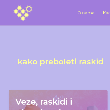
Skip
to
O nama
Kad
content
kako preboleti raskid
Veze, raskidi i