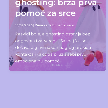
ghosting: brza prva
pomoć za srce
10/02/2026
|
Zima kada brinem o sebi
Raskidi bole, a ghosting ostavlja bez
odgovora i zatvaranja. Saznaj šta se
dešava u glavi nakon naglog prekida
kontakta i kako da pružiš sebi prvu
emocionalnu pomoć.