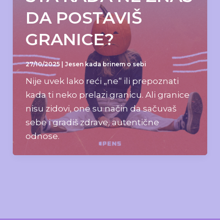
DA POSTAVIŠ
GRANICE?
27/10/2025
|
Jesen kada brinem o sebi
Nije uvek lako reći „ne“ ili prepoznati
kada ti neko prelazi granicu. Ali granice
nisu zidovi, one su način da sačuvaš
sebe i gradiš zdrave, autentične
odnose.