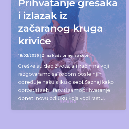
Prihvatanje grešaka
i izlazak iz
začaranog kruga
krivice
18/02/2026
|
Zima kada brinem o sebi
Greške su deo života, ali način na koji
razgovaramo sa sobom posle njih
određuje našu sliku o sebi. Saznaj kako
oprostiti sebi, razviti samoprihvatanje i
doneti novu odluku koja vodi rastu.