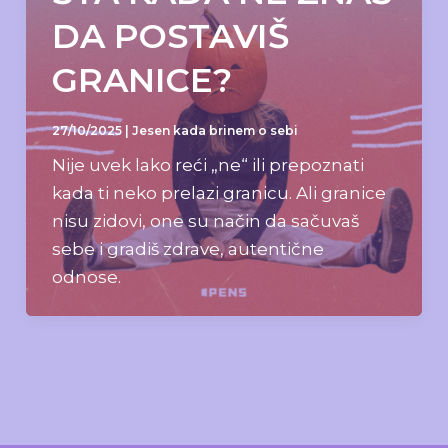
DA POSTAVIŠ
GRANICE?
27/10/2025
|
Jesen kada brinem o sebi
Nije uvek lako reći „ne“ ili prepoznati
kada ti neko prelazi granicu. Ali granice
nisu zidovi, one su način da sačuvaš
sebe i gradiš zdrave, autentične
odnose.