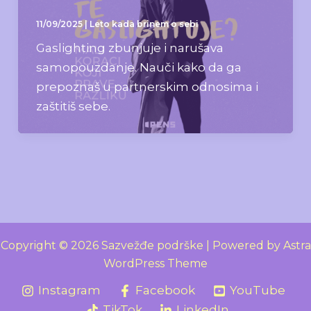
11/09/2025
|
Leto kada brinem o sebi
Gaslighting zbunjuje i narušava
samopouzdanje. Nauči kako da ga
prepoznaš u partnerskim odnosima i
zaštitiš sebe.
Copyright © 2026 Sazvežđe podrške | Powered by
Astra
WordPress Theme
Instagram
Facebook
YouTube
TikTok
LinkedIn