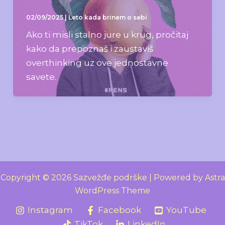
02/09/2025
|
Leto kada brinem o sebi
Ako ti misli stalno jure u krug, pročitaj
kako da prepoznaš i zaustaviš
overthinking uz ove jednostavne
savete.
Copyright © 2026 Sazvežđe podrške | Powered by
Astra
WordPress Theme
Instagram
Facebook
YouTube
TikTok
LinkedIn